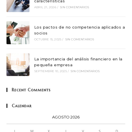
características
ABRIL 21, 2026
/
SIN COMENTARIOS
Los pactos de no competencia aplicados a
socios
OCTUBRE 15, 2025
/
SIN COMENTARIOS
La importancia del análisis financiero en la
pequeña empresa
SEPTIEMBRE 10, 2025
/
SIN COMENTARIOS
Recent Comments
Calendar
AGOSTO 2026
L
M
X
J
V
S
D