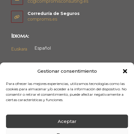
cc@compromisconsulting.es
Correduría de Seguros
compromis.es
Idioma:
Español
Euskara
Gestionar consentimiento
Para ofrecer las mejores experiencias, utilizamos tecnologías como las
cookies para almacenar y/o acceder a la información del dispositivo. No
consentir o retirar el consentimiento, puede afectar negativamente a
ciertas características y funciones.
Aceptar
AVISO LEGAL
POLÍTICA DE PRIVACIDAD
POLÍTICA DE COOKIES
ACCESIBILIDAD