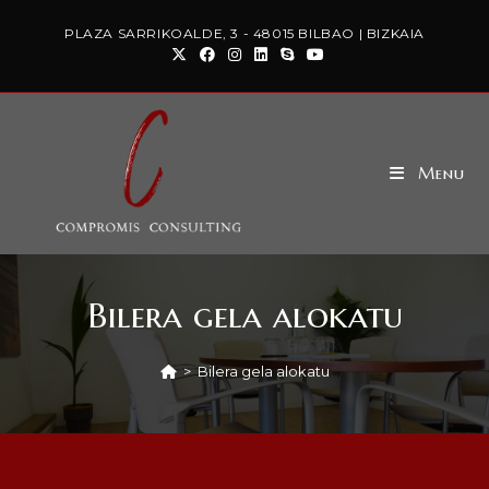
PLAZA SARRIKOALDE, 3 - 48015 BILBAO | BIZKAIA
Menu
Bilera gela alokatu
>
Bilera gela alokatu