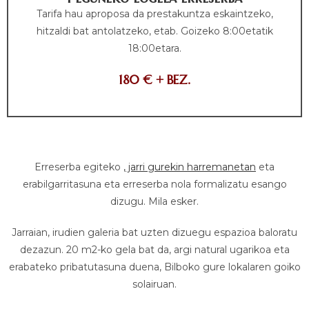
Tarifa hau aproposa da prestakuntza eskaintzeko,
hitzaldi bat antolatzeko, etab. Goizeko 8:00etatik
18:00etara.
180 € + BEZ.
Erreserba egiteko
, jarri gurekin harremanetan
eta
erabilgarritasuna eta erreserba nola formalizatu esango
dizugu. Mila esker.
Jarraian, irudien galeria bat uzten dizuegu espazioa baloratu
dezazun. 20 m2-ko gela bat da, argi natural ugarikoa eta
erabateko pribatutasuna duena, Bilboko gure lokalaren goiko
solairuan.