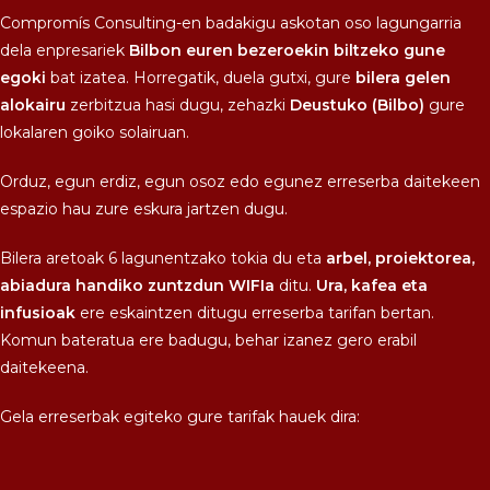
Compromís Consulting-en badakigu askotan oso lagungarria
dela enpresariek
Bilbon euren bezeroekin biltzeko gune
egoki
bat izatea. Horregatik, duela gutxi, gure
bilera gelen
alokairu
zerbitzua hasi dugu, zehazki
Deustuko (Bilbo)
gure
lokalaren goiko solairuan.
Orduz, egun erdiz, egun osoz edo egunez erreserba daitekeen
espazio hau zure eskura jartzen dugu.
Bilera aretoak 6 lagunentzako tokia du eta
arbel, proiektorea,
abiadura handiko zuntzdun WIFIa
ditu.
Ura, kafea eta
infusioak
ere eskaintzen ditugu erreserba tarifan bertan.
Komun bateratua ere badugu, behar izanez gero erabil
daitekeena.
Gela erreserbak egiteko gure tarifak hauek dira: