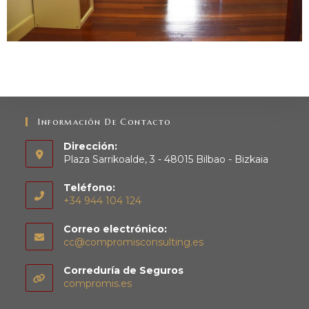
Información De Contacto
Dirección:
Plaza Sarrikoalde, 3 - 48015 Bilbao - Bizkaia
Teléfono:
+34 944 104 124
Correo electrónico:
cc@compromisconsulting.es
Correduría de Seguros
compromis.es